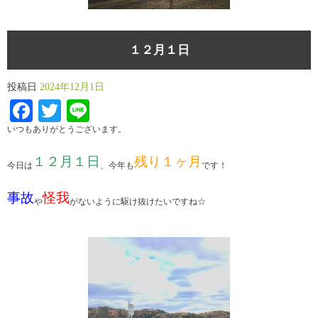
１２月１日
投稿日
2024年12月1日
Facebook
Twitter
Line
いつもありがとうございます。
１２月１日
残り１ヶ月
今日は
、今年も
です！
事故
怪我
や
がないように駆け抜けたいですね☆